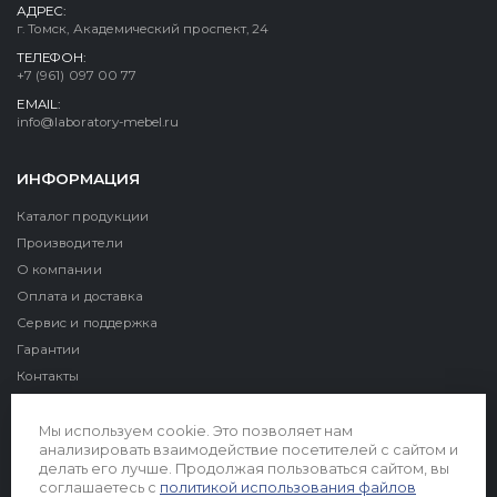
АДРЕС:
г. Томск, Академический проспект, 24
ТЕЛЕФОН:
+7 (961) 097 00 77
EMAIL:
info@laboratory-mebel.ru
ИНФОРМАЦИЯ
Каталог продукции
Производители
О компании
Оплата и доставка
Сервис и поддержка
Гарантии
Контакты
Реквизиты
Мы используем cookie. Это позволяет нам
анализировать взаимодействие посетителей с сайтом и
делать его лучше. Продолжая пользоваться сайтом, вы
соглашаетесь с
политикой использования файлов