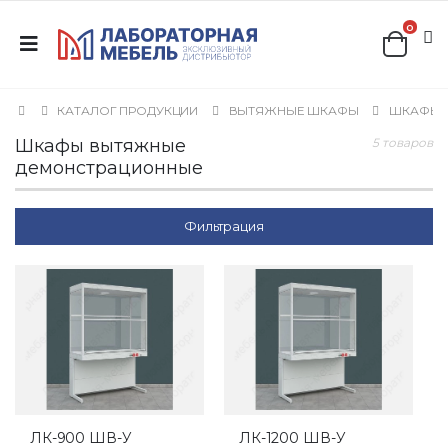
0
КАТАЛОГ ПРОДУКЦИИ
ВЫТЯЖНЫЕ ШКАФЫ
ШКАФЫ 
Шкафы вытяжные
5 товаров
демонстрационные
Фильтрация
ЛК-900 ШВ-У
ЛК-1200 ШВ-У