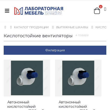
0
КАТАЛОГ ПРОДУКЦИИ
ВЫТЯЖНЫЕ ШКАФЫ
КИСЛОТ
Кислотостойкие вентиляторы
4 товара
Фильтрация
Автономный
Автономный
кислотостойкий
кислотостойкий