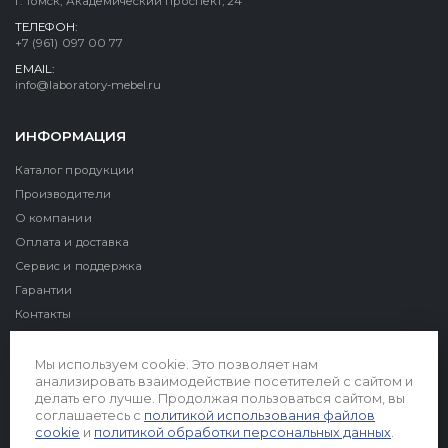
г. Томск, Академический проспект, 24
ТЕЛЕФОН:
+7 (961) 097 00 77
EMAIL:
info@laboratory-mebel.ru
ИНФОРМАЦИЯ
Каталог продукции
Производители
О компании
Оплата и доставка
Сервис и поддержка
Гарантии
Контакты
Реквизиты
Мы используем cookie. Это позволяет нам
анализировать взаимодействие посетителей с сайтом и
делать его лучше. Продолжая пользоваться сайтом, вы
соглашаетесь с
политикой использования файлов
cookie
и
политикой обработки персональных данных
.
© 2026. Все права защищены