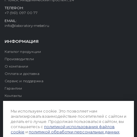
г. Томск, Академический проспект, 24
ТЕЛЕФОН:
+7 (961) 097 00 77
EMAIL:
info@laboratory-mebel.ru
ИНФОРМАЦИЯ
Каталог продукции
Производители
О компании
Оплата и доставка
Сервис и поддержка
Гарантии
Контакты
Реквизиты
Мы используем cookie. Это позволяет нам
анализировать взаимодействие посетителей с сайтом и
делать его лучше. Продолжая пользоваться сайтом, вы
соглашаетесь с
политикой использования файлов
cookie
и
политикой обработки персональных данных
.
© 2026. Все права защищены