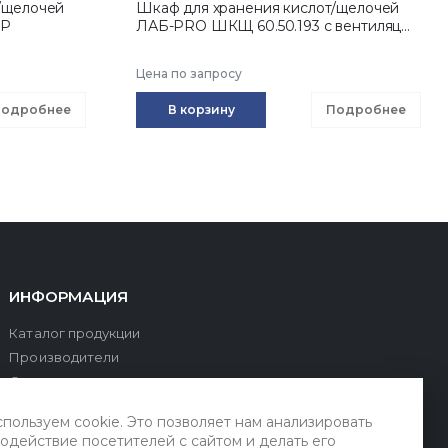
/щелочей
Шкаф для хранения кислот/щелочей
РР
ЛАБ-PRO ШКЩ 60.50.193 с вентиляц...
Цена по запросу
одробнее
В корзину
Подробнее
ИНФОРМАЦИЯ
Каталог продукции
Производители
О компании
Оплата и доставка
пользуем cookie. Это позволяет нам анализировать
Сервис и поддержка
одействие посетителей с сайтом и делать его