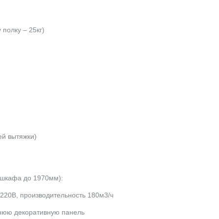
 полку – 25кг)
ей вытяжки)
 шкафа до 1970мм):
 220В, производительность 180м3/ч
хнюю декоративную панель