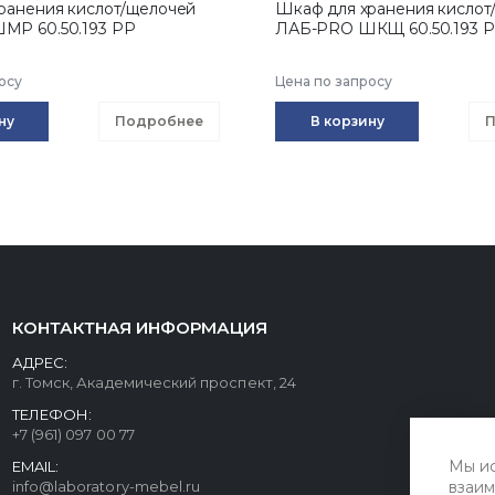
ранения кислот/щелочей
Шкаф для хранения кислот
МР 60.50.193 РР
ЛАБ-PRO ШКЩ 60.50.193 
осу
Цена по запросу
ну
Подробнее
В корзину
П
КОНТАКТНАЯ ИНФОРМАЦИЯ
АДРЕС:
г. Томск, Академический проспект, 24
ТЕЛЕФОН:
+7 (961) 097 00 77
Мы ис
EMAIL:
info@laboratory-mebel.ru
взаим