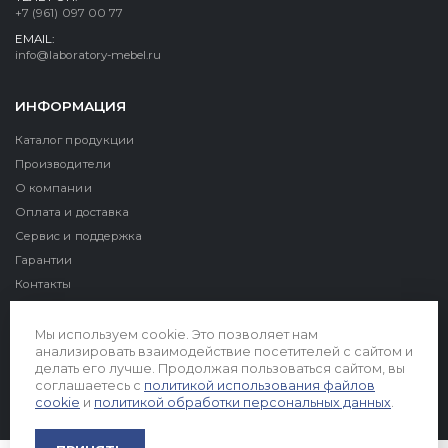
+7 (961) 097 00 77
EMAIL:
info@laboratory-mebel.ru
ИНФОРМАЦИЯ
Каталог продукции
Производители
О компании
Оплата и доставка
Сервис и поддержка
Гарантии
Контакты
Реквизиты
Мы используем cookie. Это позволяет нам
анализировать взаимодействие посетителей с сайтом и
делать его лучше. Продолжая пользоваться сайтом, вы
соглашаетесь с
политикой использования файлов
cookie
и
политикой обработки персональных данных
.
© 2026. Все права защищены