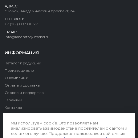
АДРЕС:
г. Томск, Академический проспект, 24
ТЕЛЕФОН:
+7 (961) 097 00 77
EMAIL:
info@laboratory-mebel.ru
ИНФОРМАЦИЯ
Каталог продукции
Производители
О компании
Оплата и доставка
Сервис и поддержка
Гарантии
Контакты
Реквизиты
Мы используем cookie. Это позволяет нам
анализировать взаимодействие посетителей с сайтом и
делать его лучше. Продолжая пользоваться сайтом, вы