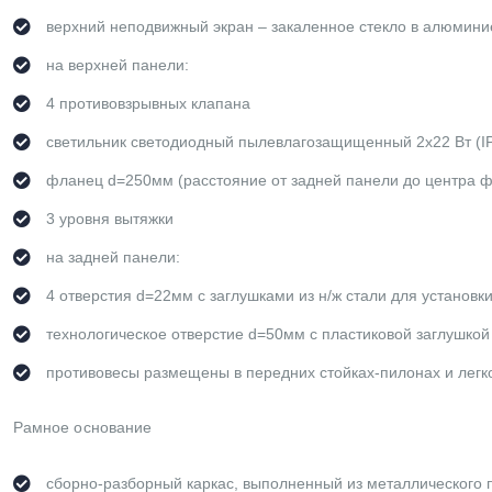
верхний неподвижный экран – закаленное стекло в алюмин
на верхней панели:
4 противовзрывных клапана
светильник светодиодный пылевлагозащищенный 2х22 Вт (IP
фланец d=250мм (расстояние от задней панели до центра 
3 уровня вытяжки
на задней панели:
4 отверстия d=22мм с заглушками из н/ж стали для установк
технологическое отверстие d=50мм с пластиковой заглушкой
противовесы размещены в передних стойках-пилонах и легк
Рамное основание
сборно-разборный каркас, выполненный из металлического 