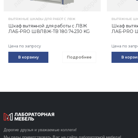
ВЫТЯЖНЫЕ ШКАФЫ ДЛЯ РАБОТ С ЛВЖ
ВЫТЯЖНЫЕ ШК
Шкаф вытяжной для работы с ЛВЖ
Шкаф вытяж
ЛАБ-PRO ШВЛВЖ-TB 180.74.230 KG
ЛАБ-PRO Ш
Цена по запросу
Цена по запр
В корзину
Подробнее
В корзи
Дорогие друзья и уважаемые коллеги!
Мы рады приветствовать Вас на сайте лабораторной мебели!