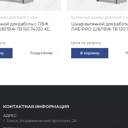
АФЫ ДЛЯ РАБОТ С ЛВЖ
ВЫТЯЖНЫЕ ШКАФЫ ДЛЯ РАБОТ С 
ной для работы с ЛВЖ
Шкаф вытяжной для работ
ВЛВЖ-TB 150.74.230 KG
ЛАБ-PRO ШВЛВЖ-TB 120.7
осу
Цена по запросу
ну
Подробнее
В корзину
П
КОНТАКТНАЯ ИНФОРМАЦИЯ
АДРЕС:
г. Томск, Академический проспект, 24