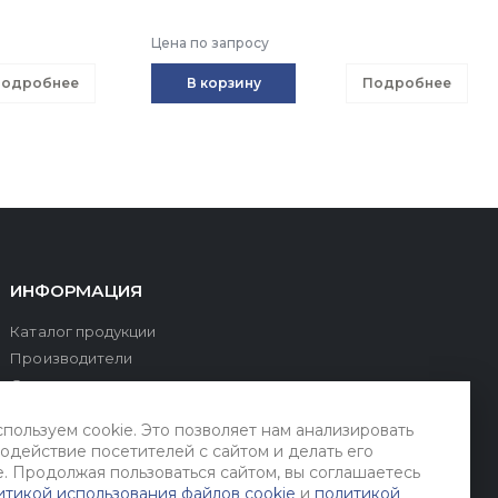
Цена по запросу
одробнее
В корзину
Подробнее
ИНФОРМАЦИЯ
Каталог продукции
Производители
О компании
Оплата и доставка
пользуем cookie. Это позволяет нам анализировать
Сервис и поддержка
одействие посетителей с сайтом и делать его
Гарантии
. Продолжая пользоваться сайтом, вы соглашаетесь
Контакты
итикой использования файлов cookie
и
политикой