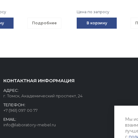
осу
Цена по запросу
ну
Подробнее
В корзину
П
КОНТАКТНАЯ ИНФОРМАЦИЯ
АДРЕС:
г. Томск, Академический проспект, 24
ТЕЛЕФОН:
+7 (961) 097 00 77
Мы ис
EMAIL:
info@laboratory-mebel.ru
взаим
лучше
с
пол