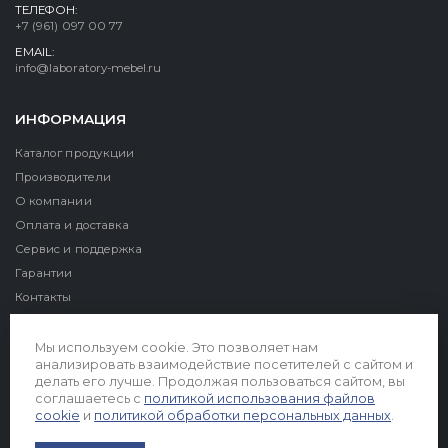
ТЕЛЕФОН:
+7 (961) 097 00 77
EMAIL:
info@laboratory-mebel.ru
ИНФОРМАЦИЯ
Каталог продукции
Производители
О компании
Оплата и доставка
Сервис и поддержка
Гарантии
Контакты
Реквизиты
Мы используем cookie. Это позволяет нам
анализировать взаимодействие посетителей с сайтом и
делать его лучше. Продолжая пользоваться сайтом, вы
соглашаетесь с
политикой использования файлов
cookie
и
политикой обработки персональных данных
.
© 2026. Все права защищены