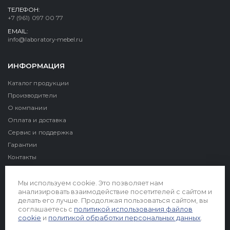
ТЕЛЕФОН:
+7 (961) 097 00 77
EMAIL:
info@laboratory-mebel.ru
ИНФОРМАЦИЯ
Каталог продукции
Производители
О компании
Оплата и доставка
Сервис и поддержка
Гарантии
Контакты
Реквизиты
Мы используем cookie. Это позволяет нам
анализировать взаимодействие посетителей с сайтом и
делать его лучше. Продолжая пользоваться сайтом, вы
соглашаетесь с
политикой использования файлов
cookie
и
политикой обработки персональных данных
.
© 2026. Все права защищены