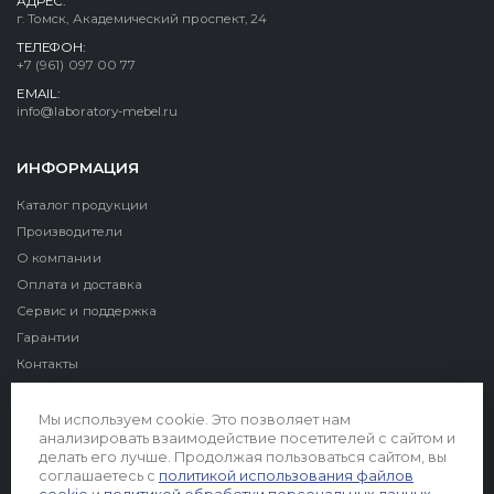
АДРЕС:
г. Томск, Академический проспект, 24
ТЕЛЕФОН:
+7 (961) 097 00 77
EMAIL:
info@laboratory-mebel.ru
ИНФОРМАЦИЯ
Каталог продукции
Производители
О компании
Оплата и доставка
Сервис и поддержка
Гарантии
Контакты
Реквизиты
Мы используем cookie. Это позволяет нам
анализировать взаимодействие посетителей с сайтом и
делать его лучше. Продолжая пользоваться сайтом, вы
соглашаетесь с
политикой использования файлов