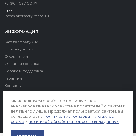
+7 (961) 097 00 77
EMAIL:
info@laboratory-mebel.ru
ИНФОРМАЦИЯ
Каталог продукции
Производители
О компании
Оплата и доставка
Сервис и поддержка
Гарантии
Контакты
Реквизиты
Мы используем cookie. Это позволяет нам
анализировать взаимодействие посетителей с сайтом и
делать его лучше. Продолжая пользоваться сайтом, вы
соглашаетесь с
политикой использования файлов
cookie
и
политикой обработки персональных данных
.
© 2026. Все права защищены