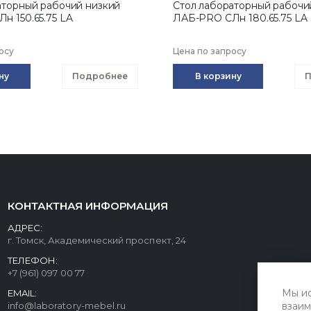
аторный рабочий низкий
Стол лабораторный рабочи
н 150.65.75 LA
ЛАБ-PRO CЛн 180.65.75 LA
осу
Цена по запросу
ну
Подробнее
В корзину
П
КОНТАКТНАЯ ИНФОРМАЦИЯ
АДРЕС:
г. Томск, Академический проспект, 24
ТЕЛЕФОН:
+7 (961) 097 00 77
Мы ис
EMAIL:
info@laboratory-mebel.ru
взаим