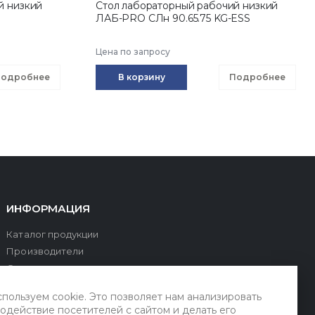
й низкий
Стол лабораторный рабочий низкий
ЛАБ-PRO CЛн 90.65.75 KG-ESS
Цена по запросу
одробнее
В корзину
Подробнее
ИНФОРМАЦИЯ
Каталог продукции
Производители
О компании
Оплата и доставка
пользуем cookie. Это позволяет нам анализировать
Сервис и поддержка
одействие посетителей с сайтом и делать его