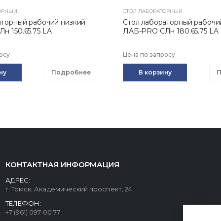
ОРНЫЙ
СТОЛ ЛАБОРАТОРНЫЙ
аторный рабочий низкий
Стол лабораторный рабочи
н 150.65.75 LA
ЛАБ-PRO CЛн 180.65.75 LA
осу
Цена по запросу
ну
Подробнее
В корзину
П
КОНТАКТНАЯ ИНФОРМАЦИЯ
АДРЕС:
г. Томск, Академический проспект, 24
ТЕЛЕФОН:
+7 (961) 097 00 77