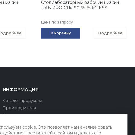
й низкий
Стол лабораторный рабочий низкий
ЛАБ-PRO CЛн 90.65.75 KG-ESS
Цена по запросу
одробнее
В корзину
Подробнее
ИНФОРМАЦИЯ
Каталог продукции
Производители
О компании
Оплата и доставка
пользуем cookie. Это позволяет нам анализировать
Сервис и поддержка
одействие посетителей с сайтом и делать его