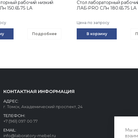
аторный рабочий низкий
Стол лабораторный рабочи
н 150.65.75 LA
ЛАБ-PRO CЛн 180.65.75 LA
осу
Цена по запросу
ну
Подробнее
В корзину
П
КОНТАКТНАЯ ИНФОРМАЦИЯ
АДРЕС:
г. Томск, Академический проспект, 24
ТЕЛЕФОН:
+7 (961) 097 00 77
Мы ис
EMAIL:
info@laboratory-mebel.ru
взаим