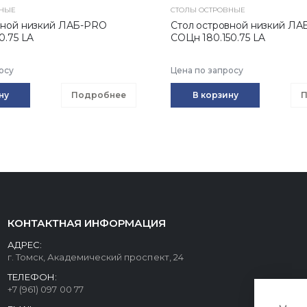
ВНЫЕ
СТОЛЫ ОСТРОВНЫЕ
вной низкий ЛАБ-PRO
Стол островной низкий Л
0.75 LA
CОЦн 180.150.75 LA
осу
Цена по запросу
ну
Подробнее
В корзину
П
КОНТАКТНАЯ ИНФОРМАЦИЯ
АДРЕС:
г. Томск, Академический проспект, 24
ТЕЛЕФОН:
+7 (961) 097 00 77