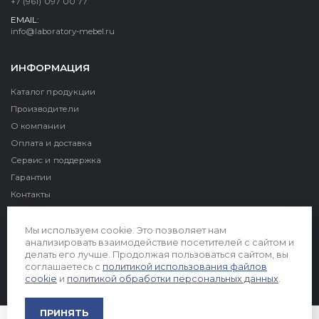
+7 (961) 097 00 77
EMAIL:
info@laboratory-mebel.ru
ИНФОРМАЦИЯ
Каталог продукции
Производители
О компании
Оплата и доставка
Сервис и поддержка
Гарантии
Контакты
Реквизиты
Мы используем cookie. Это позволяет нам
анализировать взаимодействие посетителей с сайтом и
делать его лучше. Продолжая пользоваться сайтом, вы
соглашаетесь с
политикой использования файлов
cookie
и
политикой обработки персональных данных
.
© 2026. Все права защищены
ПРИНЯТЬ