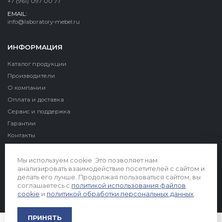
+7 (961) 097 00 77
EMAIL:
info@laboratory-mebel.ru
ИНФОРМАЦИЯ
Каталог продукции
Производители
О компании
Оплата и доставка
Сервис и поддержка
Гарантии
Контакты
Реквизиты
Мы используем cookie. Это позволяет нам
анализировать взаимодействие посетителей с сайтом и
делать его лучше. Продолжая пользоваться сайтом, вы
соглашаетесь с
политикой использования файлов
cookie
и
политикой обработки персональных данных
.
© 2026. Все права защищены
ПРИНЯТЬ