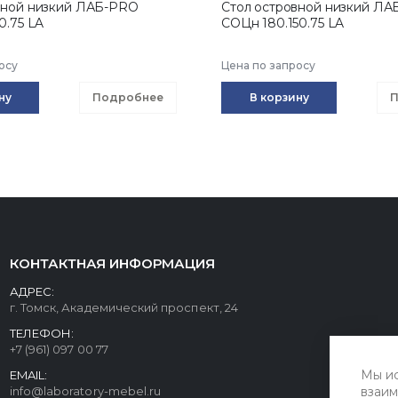
вной низкий ЛАБ-PRO
Стол островной низкий Л
0.75 LA
CОЦн 180.150.75 LA
осу
Цена по запросу
ну
Подробнее
В корзину
П
КОНТАКТНАЯ ИНФОРМАЦИЯ
АДРЕС:
г. Томск, Академический проспект, 24
ТЕЛЕФОН:
+7 (961) 097 00 77
Мы ис
EMAIL:
info@laboratory-mebel.ru
взаим