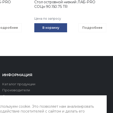
АБ-PRO
Стол островной низкий ЛАБ-PRO
СОЦн 90.150.75 TR
Цена по запросу
одробнее
В корзину
Подробнее
ИНФОРМАЦИЯ
Каталог продукции
Производители
О компании
Оплата и доставка
пользуем cookie. Это позволяет нам анализировать
Сервис и поддержка
одействие посетителей с сайтом и делать его