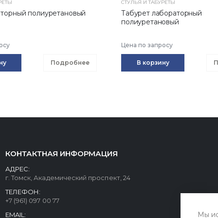
РЕТЫ
СТУЛЬЯ И ТАБУРЕТЫ
аторный полиуретановый
Табурет лабораторный
полиуретановый
осу
Цена по запросу
ну
Подробнее
В корзину
П
КОНТАКТНАЯ ИНФОРМАЦИЯ
АДРЕС:
г. Томск, Академический проспект, 24
ТЕЛЕФОН:
+7 (961) 097 00 77
Мы ис
EMAIL: