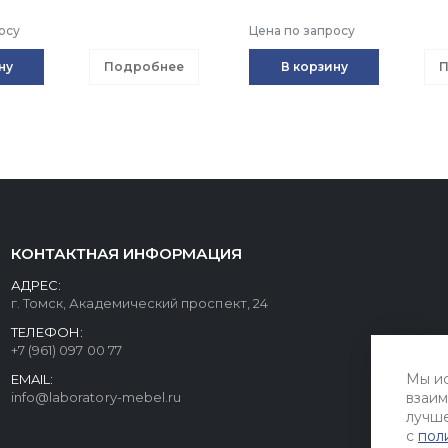
осу
Цена по запросу
ну
Подробнее
В корзину
П
КОНТАКТНАЯ ИНФОРМАЦИЯ
АДРЕС:
г. Томск, Академический проспект, 24
ТЕЛЕФОН:
+7 (961) 097 00 77
Мы ис
EMAIL:
info@laboratory-mebel.ru
взаим
лучше
с
пол