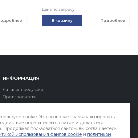
Цена по запросу
одробнее
В корзину
Подробнее
ИНФОРМАЦИЯ
Каталог продукции
Производители
О компании
Оплата и доставка
пользуем cookie. Это позволяет нам анализировать
Сервис и поддержка
одействие посетителей с сайтом и делать его
Гарантии
. Продолжая пользоваться сайтом, вы соглашаетесь
Контакты
итикой использования файлов cookie
и
политикой