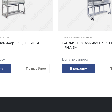
БОКСЫ
ЛАМИНАРНЫЕ БОКСЫ
Ламинар-С"-1,5 LORICA
БАВнп-01-"Ламинар-С"-1,5 
(PHARM)
осу
Цена по запросу
ну
Подробнее
В корзину
П