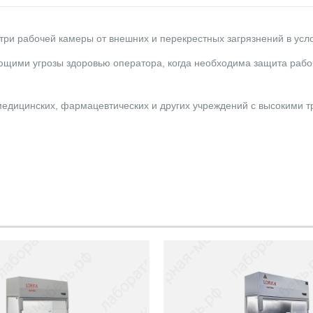
три рабочей камеры от внешних и перекрестных загрязнений в усл
яющими угрозы здоровью оператора, когда необходима защита раб
дицинских, фармацевтических и других учреждений с высокими тр