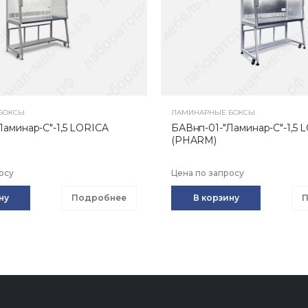
БОКСЫ
ЛАМИНАРНЫЕ БОКСЫ
Ламинар-С"-1,5 LORICA
БАВнп-01-"Ламинар-С"-1,5 
(PHARM)
осу
Цена по запросу
ну
Подробнее
В корзину
П