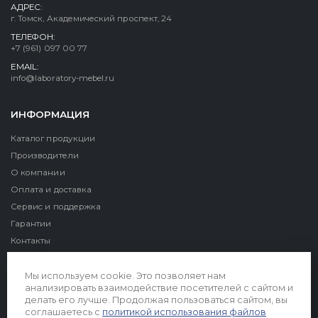
АДРЕС:
г. Томск, Академический проспект, 24
ТЕЛЕФОН:
+7 (961) 097 00 77
EMAIL:
info@laboratory-mebel.ru
ИНФОРМАЦИЯ
Каталог продукции
Производители
О компании
Оплата и доставка
Сервис и поддержка
Гарантии
Контакты
Реквизиты
Мы используем cookie. Это позволяет нам
анализировать взаимодействие посетителей с сайтом и
делать его лучше. Продолжая пользоваться сайтом, вы
соглашаетесь с
политикой использования файлов