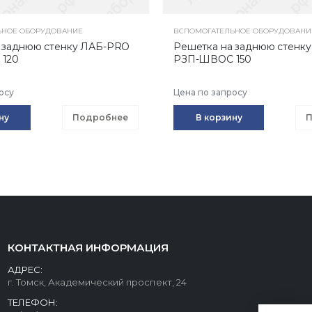
ЬНОЕ ОБОРУДОВАНИЕ
ВСПОМОГАТЕЛЬНОЕ ОБОРУДОВАНИ
 заднюю стенку ЛАБ-PRO
Решетка на заднюю стенк
120
РЗП-ШВОС 150
осу
Цена по запросу
ну
Подробнее
В корзину
П
КОНТАКТНАЯ ИНФОРМАЦИЯ
АДРЕС:
г. Томск, Академический проспект, 24
ТЕЛЕФОН: