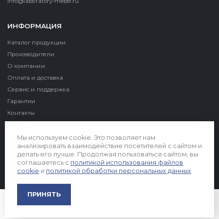
info@laboratory-mebel.ru
ИНФОРМАЦИЯ
Каталог продукции
Производители
О компании
Оплата и доставка
Сервис и поддержка
Гарантии
Контакты
Реквизиты
Мы используем cookie. Это позволяет нам
анализировать взаимодействие посетителей с сайтом и
делать его лучше. Продолжая пользоваться сайтом, вы
соглашаетесь с
политикой использования файлов
cookie
и
политикой обработки персональных данных
.
© 2026. Все права защищены
ПРИНЯТЬ