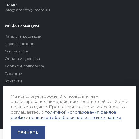
EMAIL:
info@laboratory-mebel.ru
ИНФОРМАЦИЯ
Каталог продукции
Производители
О компании
Оплата и доставка
Сервис и поддержка
Гарантии
Контакты
Реквизиты
Мы используем cookie. Это позволяет нам
анализировать взаимодействие посетителей с сайтом и
делать его лучше. Продолжая пользоваться сайтом, вы
соглашаетесь с
политикой использования файлов
cookie
и
политикой обработки персональных данных
.
© 2026. Все права защищены
ПРИНЯТЬ