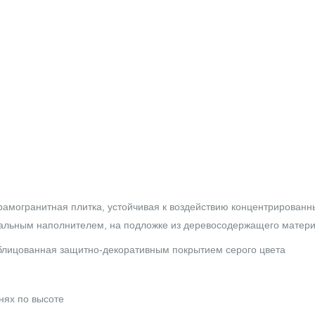
рамогранитная плитка, устойчивая к воздействию концентрированны
ральным наполнителем, на подложке из деревосодержащего матер
блицованная защитно-декоративным покрытием серого цвета
нях по высоте