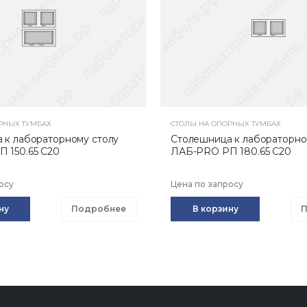
РНЫХ ТУМБАХ
СТОЛЫ НА ОПОРНЫХ ТУМБАХ
 к лабораторному столу
Столешница к лабораторно
 150.65 С20
ЛАБ-PRO РП 180.65 С20
осу
Цена по запросу
ну
Подробнее
В корзину
П