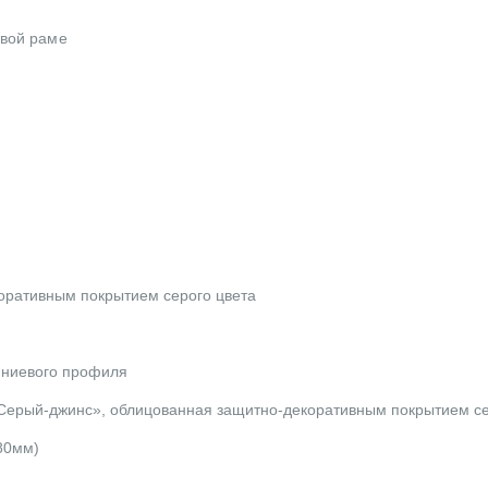
евой раме
оративным покрытием серого цвета
иниевого профиля
ерый-джинс», облицованная защитно-декоративным покрытием се
80мм)