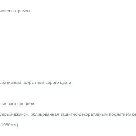
миниевых рамах
оративным покрытием серого цвета
иниевого профиля
ерый-джинс», облицованная защитно-декоративным покрытием се
й 1080мм)