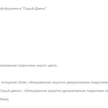
софтформинга "Серый-Джинс"
оративным покрытием серого цвета
П толщиной 16мм, облицованная защитно-декоративным покрытием
ерый-джинс», облицованная защитно-декоративным покрытием се
80мм)