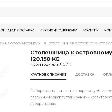
ОПЛАТА И ДОСТАВКА
СЕРВИС И ПОДДЕРЖКА
ГАРАНТИИ
КОН
ЛЫ НА ОПОРНЫХ ТУМБАХ
СТОЛЕШНИЦА К ОСТРОВНОМУ СТОЛУ ЛА
Столешница к островному
120.150 KG
Производитель: ЛОИП
КРАТКОЕ ОПИСАНИЕ
ДОСТАВКА
ОПЛ
Лабораторные столы на опорных тумбах им
различными эксплуатационными характерист
лабораториях.