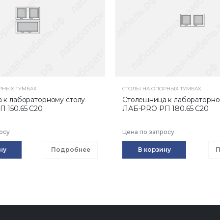
РНЫХ ТУМБАХ
СТОЛЫ НА ОПОРНЫХ ТУМБАХ
 к лабораторному столу
Столешница к лабораторно
 150.65 С20
ЛАБ-PRO РП 180.65 С20
осу
Цена по запросу
ну
Подробнее
В корзину
П